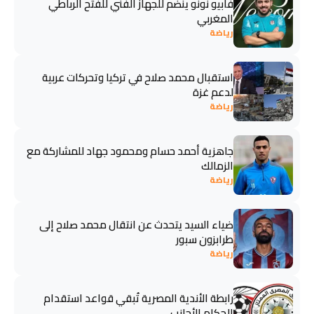
فابيو نونو ينضم للجهاز الفني للفتح الرباطي
المغربي
رياضة
استقبال محمد صلاح في تركيا وتحركات عربية
لدعم غزة
رياضة
جاهزية أحمد حسام ومحمود جهاد للمشاركة مع
الزمالك
رياضة
ضياء السيد يتحدث عن انتقال محمد صلاح إلى
طرابزون سبور
رياضة
رابطة الأندية المصرية تُبقي قواعد استقدام
الحكام الأجانب