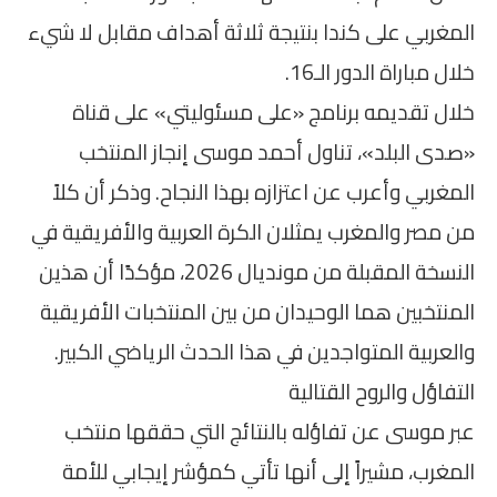
المغربي على كندا بنتيجة ثلاثة أهداف مقابل لا شيء
خلال مباراة الدور الـ16.
خلال تقديمه برنامج «على مسئوليتي» على قناة
«صدى البلد»، تناول أحمد موسى إنجاز المنتخب
المغربي وأعرب عن اعتزازه بهذا النجاح. وذكر أن كلاً
من مصر والمغرب يمثلان الكرة العربية والأفريقية في
النسخة المقبلة من مونديال 2026، مؤكدًا أن هذين
المنتخبين هما الوحيدان من بين المنتخبات الأفريقية
والعربية المتواجدين في هذا الحدث الرياضي الكبير.
التفاؤل والروح القتالية
عبر موسى عن تفاؤله بالنتائج التي حققها منتخب
المغرب، مشيراً إلى أنها تأتي كمؤشر إيجابي للأمة