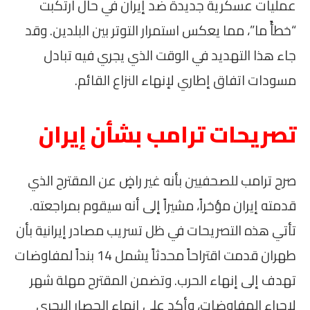
عمليات عسكرية جديدة ضد إيران في حال ارتكبت
“خطأً ما”، مما يعكس استمرار التوتر بين البلدين. وقد
جاء هذا التهديد في الوقت الذي يجري فيه تبادل
مسودات اتفاق إطاري لإنهاء النزاع القائم.
تصريحات ترامب بشأن إيران
صرح ترامب للصحفيين بأنه غير راضٍ عن المقترح الذي
قدمته إيران مؤخراً، مشيراً إلى أنه سيقوم بمراجعته.
تأتي هذه التصريحات في ظل تسريب مصادر إيرانية بأن
طهران قدمت اقتراحاً محدثاً يشمل 14 بنداً لمفاوضات
تهدف إلى إنهاء الحرب. وتضمن المقترح مهلة شهر
لإجراء المفاوضات، وأكد على إنهاء الحصار البحري