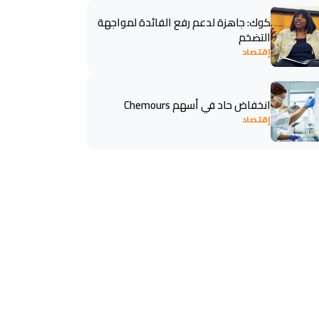
كوك: جاهزة لدعم رفع الفائدة لمواجهة
التضخم
إقتصاد
انخفاض حاد في أسهم Chemours
إقتصاد