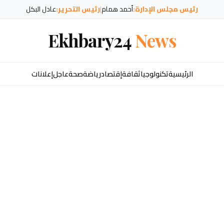
رئيس مجلس الإدارة:
أحمد همام
|
رئيس التحرير:
عادل البكل
Ekhbary24
News
الرئيسية
تكنولوجيا
ثقافة
إقتصاد
رياضة
صحة
عاجل
إعلانات