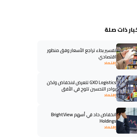
بار ذات صلة
تفسير بطء تراجع الأسعار وفق منظور
اقتصادي
إقتصاد
GXO Logistics تتعرض لانخفاض ولكن
بوادر التحسين تلوح في الأفق
إقتصاد
انخفاض حاد في أسهم BrightView
Holdings
إقتصاد