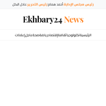
رئيس مجلس الإدارة:
أحمد همام
|
رئيس التحرير:
عادل البكل
Ekhbary24
News
الرئيسية
تكنولوجيا
ثقافة
إقتصاد
رياضة
صحة
عاجل
إعلانات