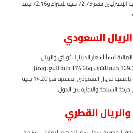
الدول الأوروبية. في الوقت نفسه، سجل الجنيه الإسترليني سعر 72.75 جنيه للشراء و72.16 جنيه
والريال السعودي
لية أيضاً أسعار الدينار الكويتي والريال
السعودي. اليوم، بلغ سعر الدينار الكويتي 169.55 جنيه للشراء و174.66 جنيه للبيع. ويمثل
الدينار الكويتي عملة قوية في المنطقة. أما بالنسبة للريال السعودي، فسعره هو 14.20 جنيه
 والريال القطري
تعتبر العملات الخليجية عاملًا أساسيًا في السوق المصرية. سجل سعر الدرهم الإماراتي 14.54