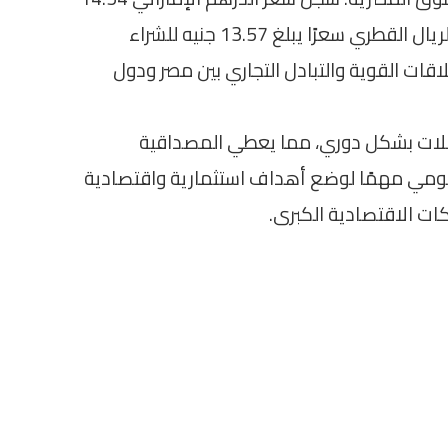
جنيه للشراء و14.58 جنيه للبيع. بينما سجل الريال القطري سعرًا يبلغ 13.57 جنيه للشراء
العلاقات القوية والتبادل التجاري بين مصر ودول
عملات بشكل دوري، مما يعطي المصداقية
ليومي مهمًا لوضع أهداف استثمارية واقتصادية
 الاقتصادية الكبرى.