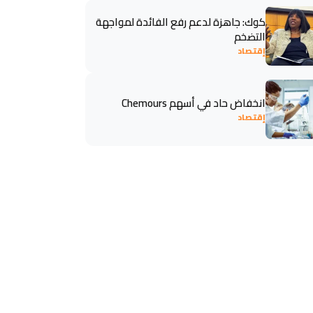
كوك: جاهزة لدعم رفع الفائدة لمواجهة
التضخم
إقتصاد
انخفاض حاد في أسهم Chemours
إقتصاد