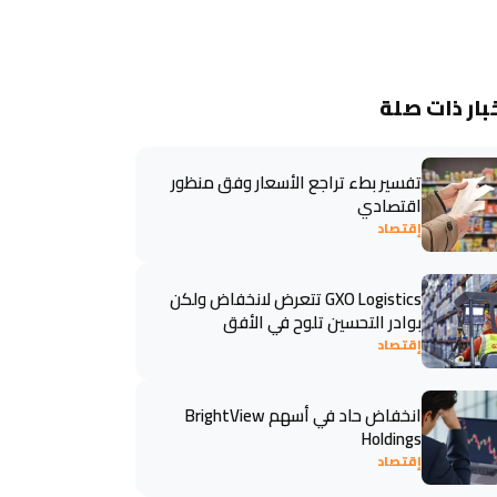
بار ذات صلة
تفسير بطء تراجع الأسعار وفق منظور
اقتصادي
إقتصاد
GXO Logistics تتعرض لانخفاض ولكن
بوادر التحسين تلوح في الأفق
إقتصاد
انخفاض حاد في أسهم BrightView
Holdings
إقتصاد