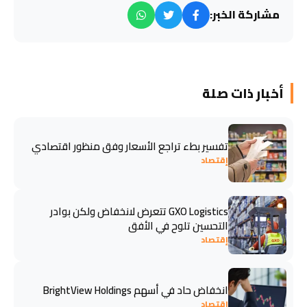
مشاركة الخبر:
أخبار ذات صلة
تفسير بطء تراجع الأسعار وفق منظور اقتصادي
إقتصاد
GXO Logistics تتعرض لانخفاض ولكن بوادر
التحسين تلوح في الأفق
إقتصاد
انخفاض حاد في أسهم BrightView Holdings
إقتصاد