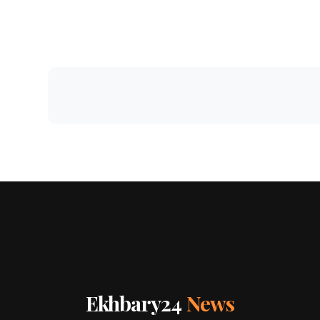
Ekhbary24
News