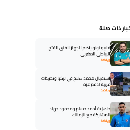
بار ذات صلة
فابيو نونو ينضم للجهاز الفني للفتح
الرباطي المغربي
رياضة
استقبال محمد صلاح في تركيا وتحركات
عربية لدعم غزة
رياضة
جاهزية أحمد حسام ومحمود جهاد
للمشاركة مع الزمالك
رياضة