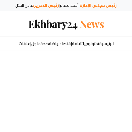
رئيس مجلس الإدارة:
أحمد همام
|
رئيس التحرير:
عادل البكل
Ekhbary24
News
الرئيسية
تكنولوجيا
ثقافة
إقتصاد
رياضة
صحة
عاجل
إعلانات