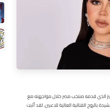
مميز الذي قدمه منتخب مصر خلال مواجهته مع
 بلجيكا في إطار كأس العالم 2026، مشيدة بالروح القتالية العالية للاعبين. لقد أثبت