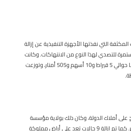
 المكثفة التي نفذتها الأجهزة التنفيذية عن إزالة
ستمرة للتصدي لهذا النوع من الانتهاكات. وكانت
المساحة الإجمالية للمخالفات التي تم إزالتها حوالي 5 قيراط و10 أسهم و505 أمتار، وتوزعت
ة.
تي تمت إزالتها 5 حالات تعدٍ على أملاك الدولة، وكان ذلك بولاية مؤسسة
“ري”، بمساحة 505 أمتار في مركز أولاد صقر. كما تم إزالة 9 حالات تعدٍ على أراضٍ مملوكة