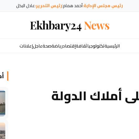
رئيس مجلس الإدارة:
أحمد همام
|
رئيس التحرير:
عادل البكل
Ekhbary24
News
الرئيسية
تكنولوجيا
ثقافة
إقتصاد
رياضة
صحة
عاجل
إعلانات
أخ
عدٍ على أملاك الدولة