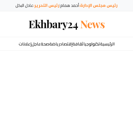
رئيس مجلس الإدارة:
أحمد همام
|
رئيس التحرير:
عادل البكل
Ekhbary24
News
الرئيسية
تكنولوجيا
ثقافة
إقتصاد
رياضة
صحة
عاجل
إعلانات