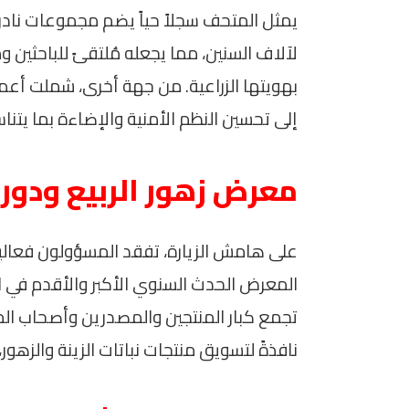
يمثل المتحف سجلاً حياً يضم مجموعات نادرة م
لآلاف السنين، مما يجعله مُلتقىً للباحثين وم
بهويتها الزراعية. من جهة أخرى، شملت أعما
إلى تحسين النظم الأمنية والإضاءة بما يتنا
معرض زهور الربيع ودور
على هامش الزيارة، تفقد المسؤولون فعاليات 
المعرض الحدث السنوي الأكبر والأقدم في ال
تجمع كبار المنتجين والمصدرين وأصحاب ال
نافذةً لتسويق منتجات نباتات الزينة والزهور