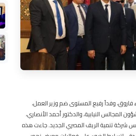
ء فاروق، وفداً رفيع المستوى ضم وزير العمل،
ؤون المجالس النيابية، والدكتور أحمد الأنصاري،
ئيس شركة تنمية الريف المصري الجديد. جاءت هذه
بالدقي لتسليط الضوء على فعاليات معرض زهور