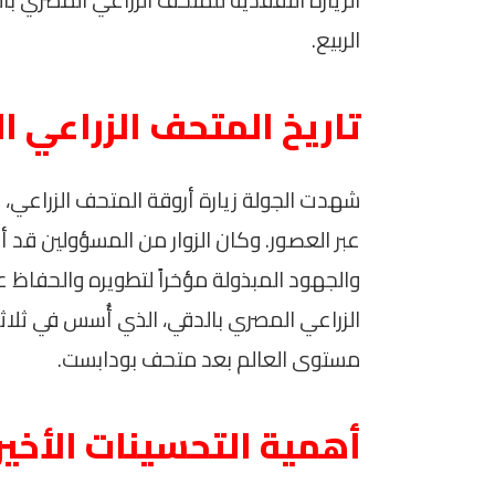
الربيع.
تاريخ المتحف الزراعي 
شهدت الجولة زيارة أروقة المتحف الزراعي، الذي
عبر العصور. وكان الزوار من المسؤولين قد أش
والجهود المبذولة مؤخراً لتطويره والحفاظ عل
الزراعي المصري بالدقي، الذي أُسس في ثلاث
مستوى العالم بعد متحف بودابست.
أهمية التحسينات الأخير