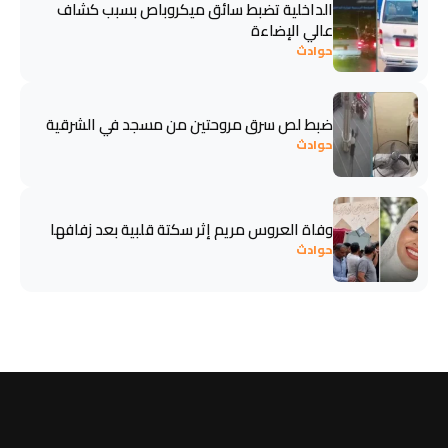
الداخلية تضبط سائق ميكروباص بسبب كشاف
عالي الإضاءة
حوادث
ضبط لص سرق مروحتين من مسجد في الشرقية
حوادث
وفاة العروس مريم إثر سكتة قلبية بعد زفافها
حوادث