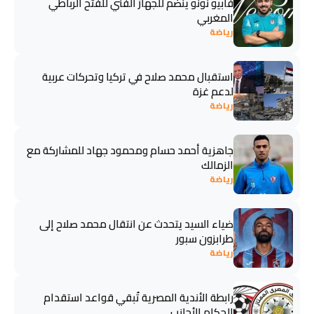
فابيو نونو ينضم للجهاز الفني للفتح الرباطي
المغربي
رياضة
استقبال محمد صلاح في تركيا وتحركات عربية
لدعم غزة
رياضة
جاهزية أحمد حسام ومحمود جهاد للمشاركة مع
الزمالك
رياضة
ضياء السيد يتحدث عن انتقال محمد صلاح إلى
طرابزون سبور
رياضة
رابطة الأندية المصرية تُبقي قواعد استقدام
الحكام الأجانب