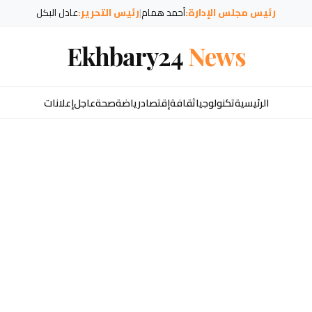
رئيس مجلس الإدارة:
أحمد همام
|
رئيس التحرير:
عادل البكل
Ekhbary24
News
الرئيسية
تكنولوجيا
ثقافة
إقتصاد
رياضة
صحة
عاجل
إعلانات