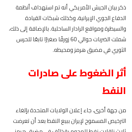
ذكر بيان الجيش الأمريكي أنه تم استهداف أنظمة
الدفاع الجوي الإيرانية، وكذلك شبكات القيادة
والسيطرة ومواقع الرادار الساحلية. بالإضافة إلى ذلك،
شملت الضربات حوالي 60 زورقًا صغيرًا تابعًا للحرس
الثوري في مضيق هرمز ومحيطه.
أثر الضغوط على صادرات
النفط
من جهة أخرى، جاء إعلان الولايات المتحدة بإلغاء
الترخيص المسموح لإيران ببيع النفط بعد أن تعرضت
ثلاث ناقلات نفط للهجوم بقذائف في مضيق هرمز.