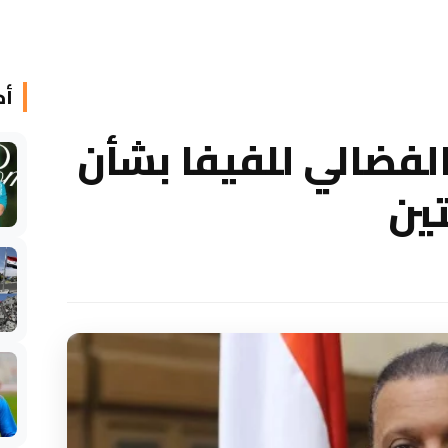
أخ
لفضالي للفيفا بشأن
تين