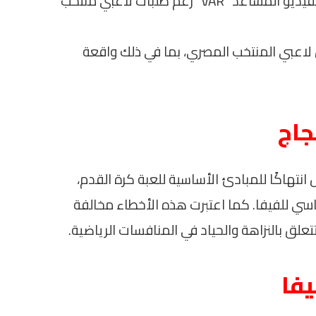
4. رفض حكم الساحة استخدام تقنية حكم الفيديو المساعد “VAR” رغم طلبات لاعبي منتخب
لاعبي المنتخب المصري، بما في ذلك واقعة
جاج
انتهاكًا للمبادئ الأساسية للعبة كرة القدم،
ي للفيفا. كما اعتبرت هذه الأخطاء مخالفة
يفا