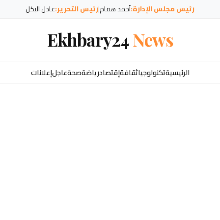
رئيس مجلس الإدارة:
أحمد همام
|
رئيس التحرير:
عادل البكل
Ekhbary24
News
الرئيسية
تكنولوجيا
ثقافة
إقتصاد
رياضة
صحة
عاجل
إعلانات