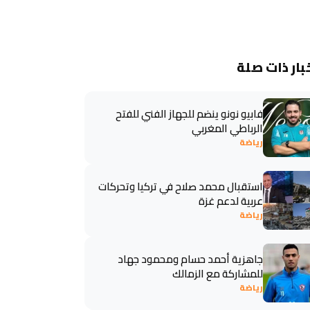
بار ذات صلة
فابيو نونو ينضم للجهاز الفني للفتح
الرباطي المغربي
رياضة
استقبال محمد صلاح في تركيا وتحركات
عربية لدعم غزة
رياضة
جاهزية أحمد حسام ومحمود جهاد
للمشاركة مع الزمالك
رياضة