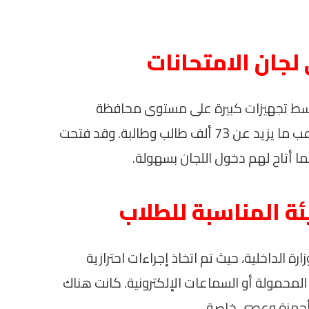
لجان الامتحانات
خ وسط تجهيزات كبيرة على مستوى محافظة
الدقهلية، حيث تم تخصيص 172 لجنة لتستوعب ما يزيد عن 73 ألف طالب وطالبة. وقد فتحت
ما أتاح لهم دخول اللجان بسهولة.
يئة المناسبة للطلاب
رة الداخلية، حيث تم اتخاذ إجراءات احترازية
محمولة أو السماعات الإلكترونية. كانت هناك
أجهزة وعصي خاصة.