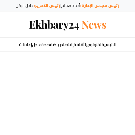
رئيس مجلس الإدارة:
أحمد همام
|
رئيس التحرير:
عادل البكل
Ekhbary24
News
الرئيسية
تكنولوجيا
ثقافة
إقتصاد
رياضة
صحة
عاجل
إعلانات