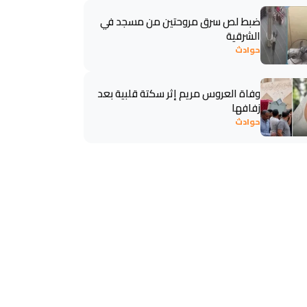
ضبط لص سرق مروحتين من مسجد في
الشرقية
حوادث
وفاة العروس مريم إثر سكتة قلبية بعد
زفافها
حوادث