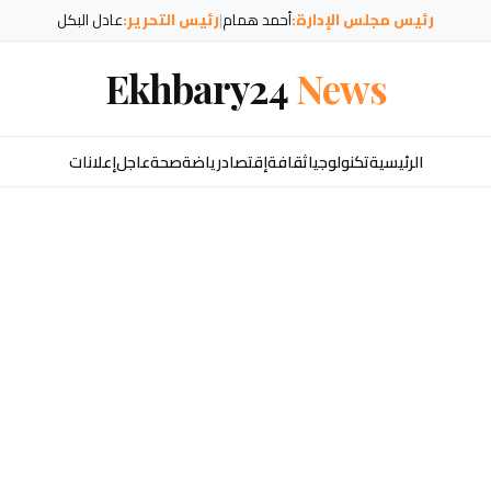
رئيس مجلس الإدارة:
أحمد همام
|
رئيس التحرير:
عادل البكل
Ekhbary24
News
الرئيسية
تكنولوجيا
ثقافة
إقتصاد
رياضة
صحة
عاجل
إعلانات