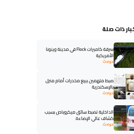
بار ذات صلة
سرقة كاميرات Flock في مدينة وينونا
الأمريكية
حوادث
ضبط متهمين ببيع مخدرات أمام منزل
بالإسكندرية
حوادث
الداخلية تضبط سائق ميكروباص بسبب
كشاف عالي الإضاءة
حوادث