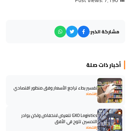
Post Views:
7٬190
مشاركة الخبر:
أخبار ذات صلة
تفسير بطء تراجع الأسعار وفق منظور اقتصادي
إقتصاد
GXO Logistics تتعرض لانخفاض ولكن بوادر
التحسين تلوح في الأفق
إقتصاد