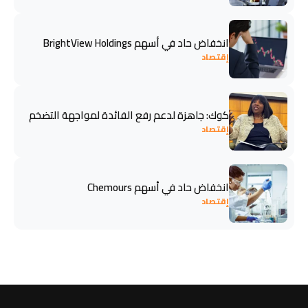
انخفاض حاد في أسهم BrightView Holdings
إقتصاد
كوك: جاهزة لدعم رفع الفائدة لمواجهة التضخم
إقتصاد
انخفاض حاد في أسهم Chemours
إقتصاد