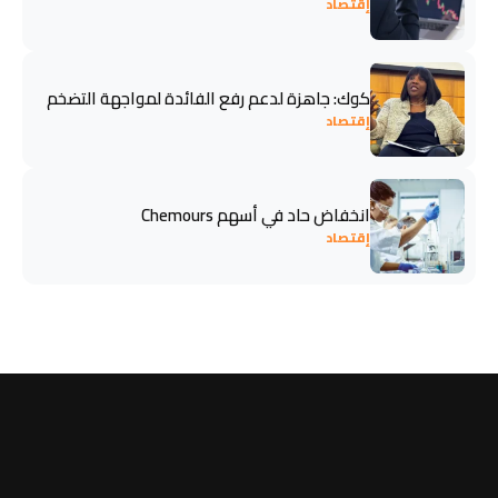
إقتصاد
كوك: جاهزة لدعم رفع الفائدة لمواجهة التضخم
إقتصاد
انخفاض حاد في أسهم Chemours
إقتصاد