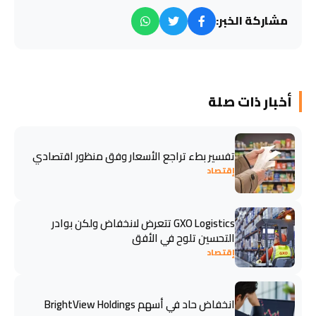
مشاركة الخبر:
أخبار ذات صلة
تفسير بطء تراجع الأسعار وفق منظور اقتصادي
إقتصاد
GXO Logistics تتعرض لانخفاض ولكن بوادر
التحسين تلوح في الأفق
إقتصاد
انخفاض حاد في أسهم BrightView Holdings