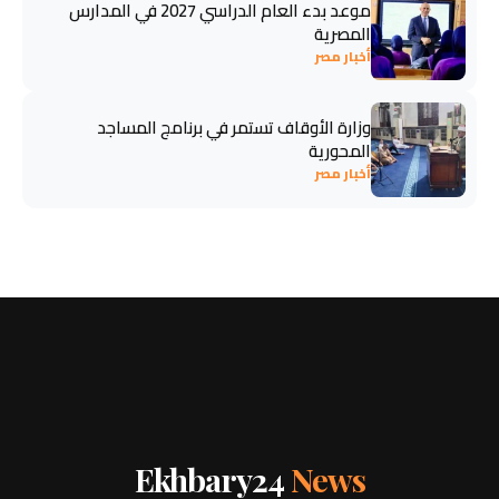
موعد بدء العام الدراسي 2027 في المدارس
المصرية
أخبار مصر
وزارة الأوقاف تستمر في برنامج المساجد
المحورية
أخبار مصر
Ekhbary24
News