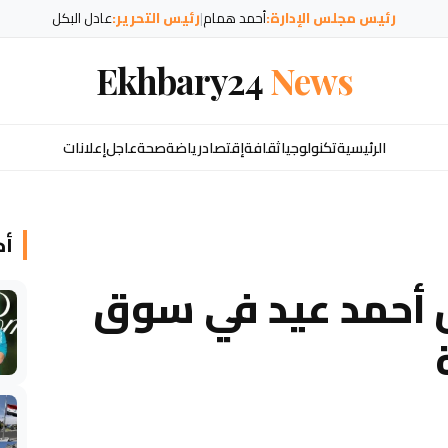
رئيس مجلس الإدارة:
أحمد همام
|
رئيس التحرير:
عادل البكل
Ekhbary24
News
الرئيسية
تكنولوجيا
ثقافة
إقتصاد
رياضة
صحة
عاجل
إعلانات
أخ
ق أحمد عيد في سوق