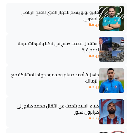
فابيو نونو ينضم للجهاز الفني للفتح الرباطي
المغربي
رياضة
استقبال محمد صلاح في تركيا وتحركات عربية
لدعم غزة
رياضة
جاهزية أحمد حسام ومحمود جهاد للمشاركة مع
الزمالك
رياضة
ضياء السيد يتحدث عن انتقال محمد صلاح إلى
طرابزون سبور
رياضة