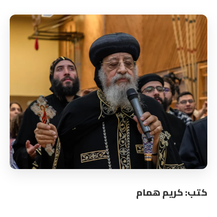
كتب: كريم همام