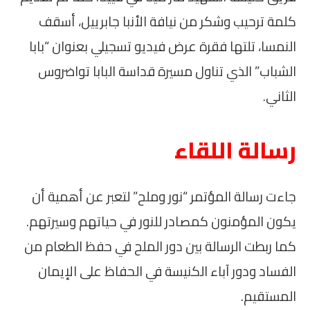
كلمة ترحيب وشكر من نيافة الأنبا جابرييل، أسقف
النمسا، تلتها فقرة عرض فيديو تسجيلي بعنوان “بابا
الشباب” الذي تناول مسيرة قداسة البابا تواضروس
الثاني.
رسالة اللقاء
جاءت رسالة المؤتمر “نور وملح” لتعبر عن أهمية أن
يكون المؤمنون كمصادر للنور في حياتهم وسيرتهم.
كما ربطت الرسالة بين دور الملح في حفظ الطعام من
الفساد ودور آباء الكنيسة في الحفاظ على الإيمان
المستقيم.