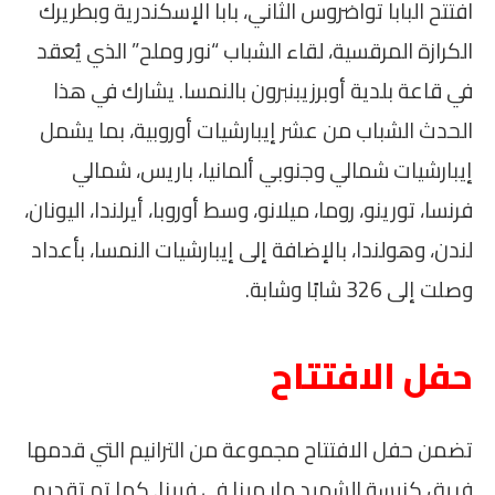
افتتح البابا تواضروس الثاني، بابا الإسكندرية وبطريرك
الكرازة المرقسية، لقاء الشباب “نور وملح” الذي يُعقد
في قاعة بلدية أوبرزيبنبرون بالنمسا. يشارك في هذا
الحدث الشباب من عشر إيبارشيات أوروبية، بما يشمل
إيبارشيات شمالي وجنوبي ألمانيا، باريس، شمالي
فرنسا، تورينو، روما، ميلانو، وسط أوروبا، أيرلندا، اليونان،
لندن، وهولندا، بالإضافة إلى إيبارشيات النمسا، بأعداد
وصلت إلى 326 شابًا وشابة.
حفل الافتتاح
تضمن حفل الافتتاح مجموعة من الترانيم التي قدمها
فريق كنيسة الشهيد مار مينا في فيينا. كما تم تقديم