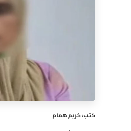
كتب: كريم همام