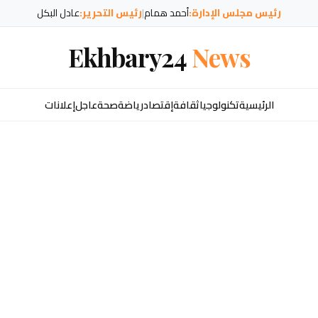
رئيس مجلس الإدارة:
أحمد همام
|
رئيس التحرير:
عادل البكل
Ekhbary24
News
الرئيسية
تكنولوجيا
ثقافة
إقتصاد
رياضة
صحة
عاجل
إعلانات