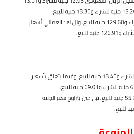
تتباين أسعار بعض العملات العربية الأخرى. سجل الريال السعودي 12.95 جنيه للشراء و13.01
كما سجل الدينار البحريني 127.29 جنيه للشراء و129.60 جنيه للبيع. ولل rial العماني أسعار
سجل الريال القطري سعرًا يبلغ 12.37 جنيه للشراء و13.40 جنيه للبيع. وفيما يتعلق بأسعار
أما اليورو فقد سجل 55.70 جنيه للشراء و55.93 جنيه للبيع. في حين يتراوح سعر الجنيه
المنوعة