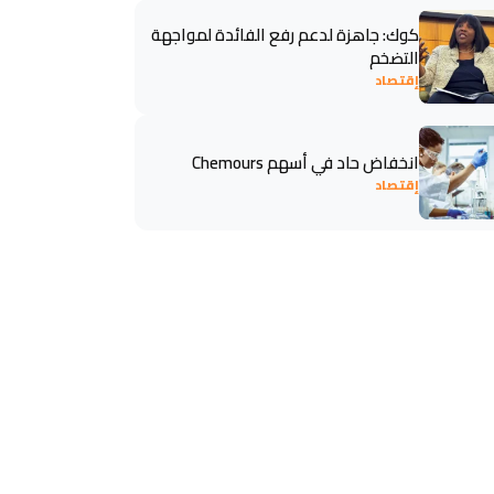
كوك: جاهزة لدعم رفع الفائدة لمواجهة
التضخم
إقتصاد
انخفاض حاد في أسهم Chemours
إقتصاد