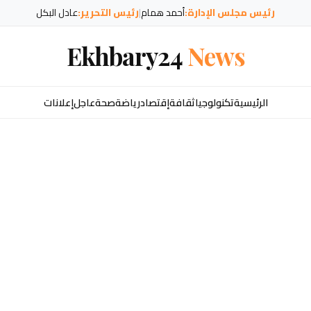
رئيس مجلس الإدارة:
أحمد همام
|
رئيس التحرير:
عادل البكل
Ekhbary24
News
الرئيسية
تكنولوجيا
ثقافة
إقتصاد
رياضة
صحة
عاجل
إعلانات