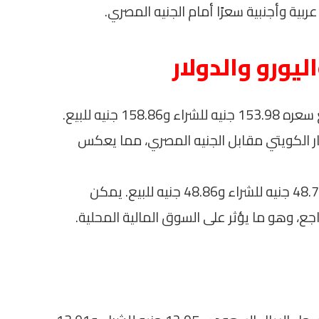
ية وأجنبية سعرًا أمام الجنيه المصري.
ليورو والدولار
سجل الدينار الكويتي أسعارًا متميزة حيث بلغ سعره 153.98 جنيه للشراء و158.86 جنيه للبيع.
ار الكويتي مقابل الجنيه المصري، مما يعكس
أما الدولار الأمريكي، فقد سجل سعرًا بلغ 48.76 جنيه للشراء و48.86 جنيه للبيع. يمكن
جع، وهو ما يؤثر على السوق المالية المحلية.