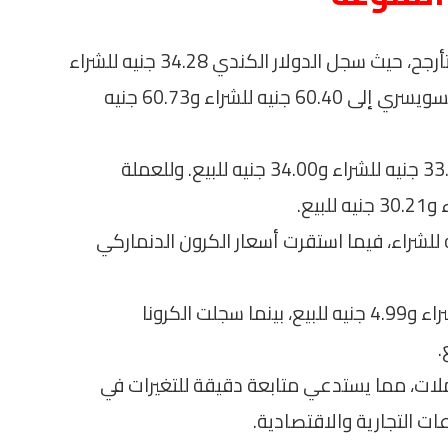
تستمر أسعار العملات الأجنبية الأخرى في التأرجح، حيث سجل الدولار الكندي 34.28 جنيه للشراء
و34.40 جنيه للبيع. بينما يصل سعر الفرنك السويسري إلى 60.40 جنيه للشراء و60.73 جنيه
في سياق متصل، سجل الدولار الأسترالي 33.81 جنيه للشراء و34.00 جنيه للبيع. وللعملة
اليوان الصيني فلم يتجاوز 7.17 جنيه للشراء، فيما استقرت أسعار الكرون الدنماركي
كما بلغ سعر الكرون النرويجي 4.97 جنيه للشراء و4.99 جنيه للبيع، بينما سجلت الكرونا
لعملات، مما يستدعي متابعة دقيقة للتغيرات في
ت التجارية والاقتصادية.