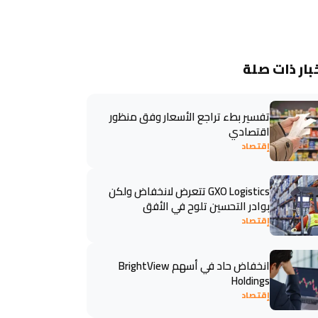
بار ذات صلة
تفسير بطء تراجع الأسعار وفق منظور
اقتصادي
إقتصاد
GXO Logistics تتعرض لانخفاض ولكن
بوادر التحسين تلوح في الأفق
إقتصاد
انخفاض حاد في أسهم BrightView
Holdings
إقتصاد