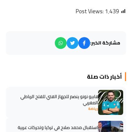
Post Views:
1٬439
مشاركة الخبر:
أخبار ذات صلة
فابيو نونو ينضم للجهاز الفني للفتح الرباطي
المغربي
رياضة
استقبال محمد صلاح في تركيا وتحركات عربية