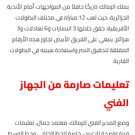
يملك الزمالك تاريخًا حافلاً من المواجهات أمام الأندية
الجزائرية، حيث لعب 12 مباراة في مختلف البطولات
الأفريقية، حقق خلالها 3 انتصارات و6 تعادلات و3
هزائم. ينبغي على الفريق الأبيض تجاوز هذه الأرقام
المقلقة لتحقيق النصر واستعادة هيبته في البطولات
القارية.
تعليمات صارمة من الجهاز
الفني
وضع المدير الفني للزمالك، معتمد جمال، تعليمات
فنية واضحة للاعبين، خاصة للخط الخلفي وخط الوسط