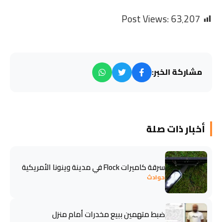
Post Views:
63٬207
مشاركة الخبر:
أخبار ذات صلة
سرقة كاميرات Flock في مدينة وينونا الأمريكية
حوادث
ضبط متهمين ببيع مخدرات أمام منزل