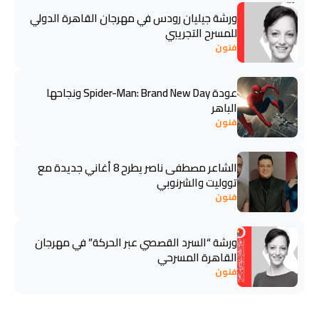
ورشة جيليان رودس في مهرجان القاهرة الدولي
للمسرح التجريبي
فنون
عودة Spider-Man: Brand New Day ونجاحها
الباهر
فنون
الشاعر مصطفى ناصر يطرح 8 أغاني جديدة مع
تووليت والشرنوبي
فنون
ورشة “السرد القصصي عبر الحركة” في مهرجان
القاهرة المسرحي
فنون