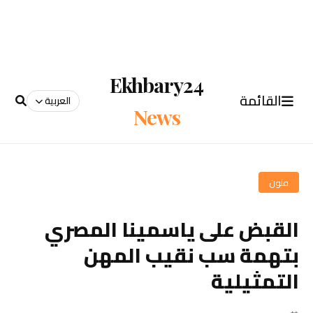
Ekhbary24
القائمة
العربية
News
فنون
القبض على ياسمينا المصري
بتهمة سب نقيب المهن
التمثيلية