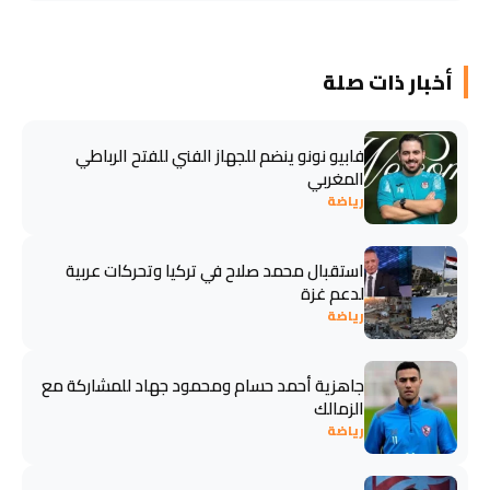
أخبار ذات صلة
فابيو نونو ينضم للجهاز الفني للفتح الرباطي
المغربي
رياضة
استقبال محمد صلاح في تركيا وتحركات عربية
لدعم غزة
رياضة
جاهزية أحمد حسام ومحمود جهاد للمشاركة مع
الزمالك
رياضة