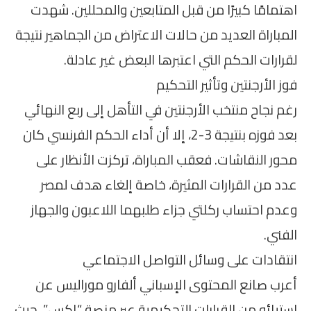
اهتمامًا كبيرًا من قبل المتابعين والمحللين. شهدت
المباراة العديد من حالات الاعتراض من الجماهير نتيجة
لقرارات الحكم التي اعتبرها البعض غير عادلة.
فوز الأرجنتين وتأثير التحكيم
رغم نجاح منتخب الأرجنتين في التأهل إلى ربع النهائي
بعد فوزه بنتيجة 3-2، إلا أن أداء الحكم الفرنسي كان
محور النقاشات. فعقب المباراة، تركزت الأنظار على
عدد من القرارات المثيرة، خاصة إلغاء هدف لمصر
وعدم احتساب ركلتي جزاء طلبهما اللاعبون والجهاز
الفني.
انتقادات على وسائل التواصل الاجتماعي
أعرب صانع المحتوى الإسباني ألفارو موراليس عن
استيائه من القرارات التحكيمية عبر منصة “إكس”، حيث