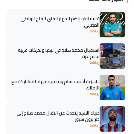
فابيو نونو ينضم للجهاز الفني للفتح الرباطي
المغربي
رياضة
استقبال محمد صلاح في تركيا وتحركات عربية
لدعم غزة
رياضة
جاهزية أحمد حسام ومحمود جهاد للمشاركة مع
الزمالك
رياضة
ضياء السيد يتحدث عن انتقال محمد صلاح إلى
طرابزون سبور
رياضة