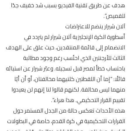
هدف عن طريق تقنية الفيديو بسبب شد خفيف جدًا
للقميص”.
آلان شيرار ينضم للاعتراضات
أسطورة الكرة الإنجليزية آلان شيرار لم يتردد في
الانضمام إلى قائمة المنتقدين، حيث علق على الهدف
الثالث للأرجنتين الذي احتُسب رغم وجود مطالبة
باحتساب خطأ لمصر قبل تسجيله. وعبّر شيرار عن استيائه
قائلًا: “إما أن اللقطتين كلتيهما مخالفتان، أو أن أيًا
منهما ليس مخالفة. لكنهم قالوا لنا إنهم لن يعيدوا
تقييم القرار التحكيمي. هذا هراء”.
هذه الأحداث تعكس حالة من الجدل المستمر حول
القرارات التحكيمية في كرة القدم، خاصة في البطولات