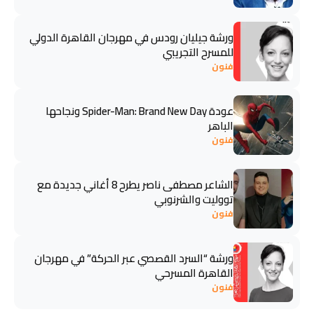
ورشة جيليان رودس في مهرجان القاهرة الدولي
للمسرح التجريبي
فنون
عودة Spider-Man: Brand New Day ونجاحها
الباهر
فنون
الشاعر مصطفى ناصر يطرح 8 أغاني جديدة مع
تووليت والشرنوبي
فنون
ورشة “السرد القصصي عبر الحركة” في مهرجان
القاهرة المسرحي
فنون