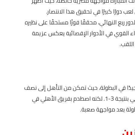
انت المباراة مواجهة مصرية خالصة، حيث أظهر
عب دورًا كبيرًا في تحقيق هذا الانتصار.
ر ربع النهائي، محققًا فوزًا مستحقًا على نظيره
نفس النتيجة (3-0). هذا الأداء القوي في الأدوار الإقصائية يعكس عزيمة
للقب.
جيدًا في البطولة، حيث تمكن من التأهل إلى نصف
النهائي بعد الفوز على ميناء دوالا الكاميروني بنتيجة 3-1. لكنه اصطدم بفريق الأهلي في
طولة بعد مواجهة صعبة.
ين