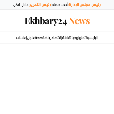
رئيس مجلس الإدارة:
أحمد همام
|
رئيس التحرير:
عادل البكل
Ekhbary24
News
الرئيسية
تكنولوجيا
ثقافة
إقتصاد
رياضة
صحة
عاجل
إعلانات