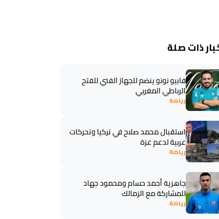
بار ذات صلة
فابيو نونو ينضم للجهاز الفني للفتح
الرباطي المغربي
رياضة
استقبال محمد صلاح في تركيا وتحركات
عربية لدعم غزة
رياضة
جاهزية أحمد حسام ومحمود جهاد
للمشاركة مع الزمالك
رياضة