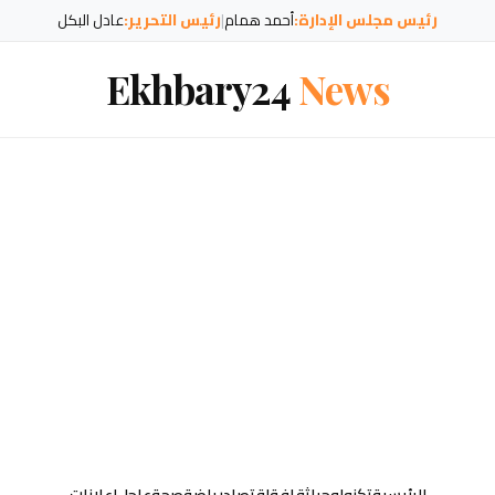
رئيس مجلس الإدارة:
أحمد همام
|
رئيس التحرير:
عادل البكل
Ekhbary24
News
الرئيسية
تكنولوجيا
ثقافة
إقتصاد
رياضة
صحة
عاجل
إعلانات