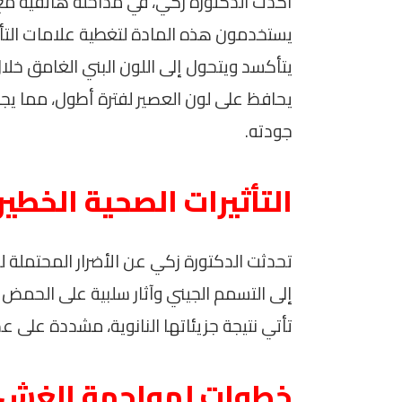
أكدت الدكتورة زكي، في مداخلة هاتفية مع
يستخدمون هذه المادة لتغطية علامات التأك
يتأكسد ويتحول إلى اللون البني الغامق خلال
يحافظ على لون العصير لفترة أطول، مما 
جودته.
التأثيرات الصحية الخطير
تحدثت الدكتورة زكي عن الأضرار المحتملة ل
تأتي نتيجة جزيئاتها النانوية، مشددة على ع
خطوات لمواجهة الغش 