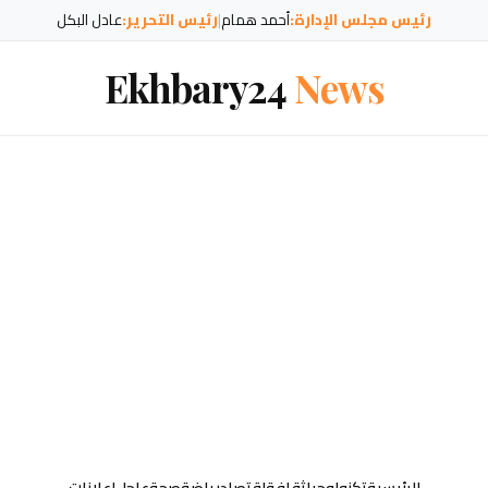
رئيس مجلس الإدارة:
أحمد همام
|
رئيس التحرير:
عادل البكل
Ekhbary24
News
الرئيسية
تكنولوجيا
ثقافة
إقتصاد
رياضة
صحة
عاجل
إعلانات