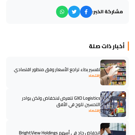
مشاركة الخبر:
أخبار ذات صلة
تفسير بطء تراجع الأسعار وفق منظور اقتصادي
إقتصاد
GXO Logistics تتعرض لانخفاض ولكن بوادر
التحسين تلوح في الأفق
إقتصاد
انخفاض حاد في أسهم BrightView Holdings