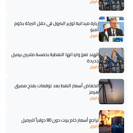
بترول
زيارة ميدانية لوزير البترول في حقل البركة بكوم
أمبو
بترول
الهند تعزز وارداتها النفطية بخمسة ملايين برميل
جديدة
بترول
انخفاض أسعار النفط بعد توقعات بفتح مضيق
هرمز
بترول
تراجع أسعار خام برنت دون 80 دولاراً للبرميل
بترول