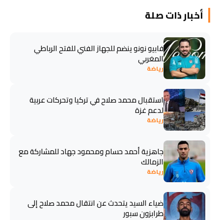
أخبار ذات صلة
فابيو نونو ينضم للجهاز الفني للفتح الرباطي
المغربي
رياضة
استقبال محمد صلاح في تركيا وتحركات عربية
لدعم غزة
رياضة
جاهزية أحمد حسام ومحمود جهاد للمشاركة مع
الزمالك
رياضة
ضياء السيد يتحدث عن انتقال محمد صلاح إلى
طرابزون سبور