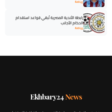
رياضة
رابطة الأندية المصرية تُبقي قواعد استقدام
الحكام الأجانب
رياضة
Ekhbary24
News