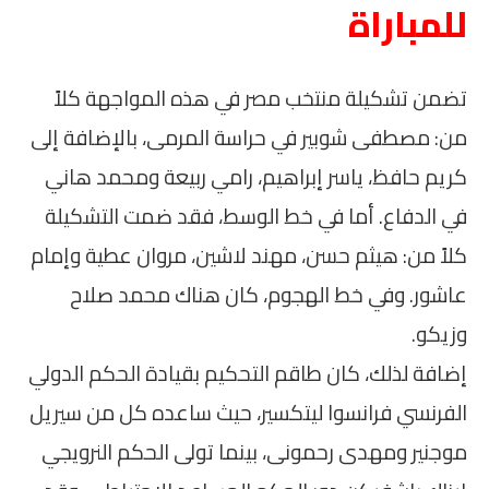
للمباراة
تضمن تشكيلة منتخب مصر في هذه المواجهة كلاً
من: مصطفى شوبير في حراسة المرمى، بالإضافة إلى
كريم حافظ، ياسر إبراهيم، رامي ربيعة ومحمد هاني
في الدفاع. أما في خط الوسط، فقد ضمت التشكيلة
كلاً من: هيثم حسن، مهند لاشين، مروان عطية وإمام
عاشور. وفي خط الهجوم، كان هناك محمد صلاح
وزيكو.
إضافة لذلك، كان طاقم التحكيم بقيادة الحكم الدولي
الفرنسي فرانسوا ليتكسير، حيث ساعده كل من سيريل
موجنير ومهدى رحمونى، بينما تولى الحكم النرويجي