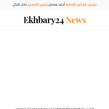
رئيس مجلس الإدارة:
أحمد همام
|
رئيس التحرير:
عادل البكل
Ekhbary24
News
الرئيسية
تكنولوجيا
ثقافة
إقتصاد
رياضة
صحة
عاجل
إعلانات