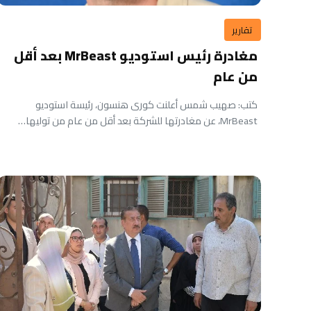
تقارير
مغادرة رئيس استوديو MrBeast بعد أقل
من عام
كتب: صهيب شمس أعلنت كورى هنسون، رئيسة استوديو
MrBeast، عن مغادرتها للشركة بعد أقل من عام من توليها…