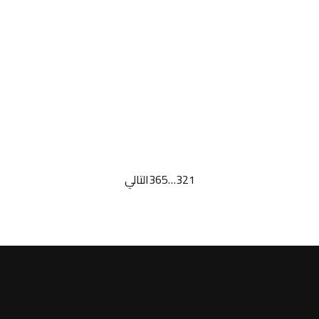
1
2
3
…
365
التالي