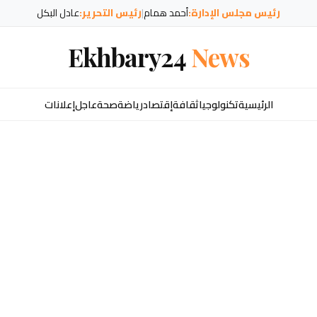
رئيس مجلس الإدارة:
أحمد همام
|
رئيس التحرير:
عادل البكل
Ekhbary24
News
الرئيسية
تكنولوجيا
ثقافة
إقتصاد
رياضة
صحة
عاجل
إعلانات