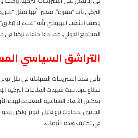
في رد فعل على التصريحات التركية، وصف وزي
التركي بأنه “مقززة”، معتبراً أنها تمثل “تحري
وصف الشعب اليهودي بأنه “عبء لا يُطاق” يُ
المجتمع الدولي. كما دعا حلفاء تركيا في حلف
التراشق السياسي المس
تأتي هذه التصريحات المتبادلة في ظل توتر 
قطاع غزة. حيث شهدت العلاقات التركية الإسرا
يعكس الأبعاد السياسية المعقدة لهذه الأ
الجانبين لمحاولة نزع فتيل التوتر، ولكن يبدو
في تكثيف هذه الأزمات.