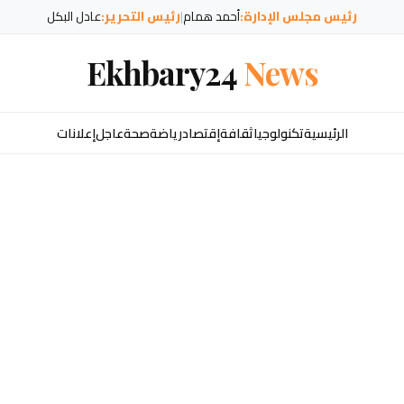
رئيس مجلس الإدارة:
أحمد همام
|
رئيس التحرير:
عادل البكل
Ekhbary24
News
الرئيسية
تكنولوجيا
ثقافة
إقتصاد
رياضة
صحة
عاجل
إعلانات