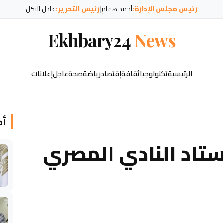
رئيس مجلس الإدارة:
أحمد همام
|
رئيس التحرير:
عادل البكل
Ekhbary24
News
الرئيسية
تكنولوجيا
ثقافة
إقتصاد
رياضة
صحة
عاجل
إعلانات
أخ
تاد النادي المصري