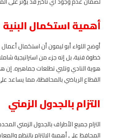
لضمان عدم وجود أي تأخير قد يؤثر على الم
أهمية استكمال البنية ا
أوضح اللواء أبو ليمون أن استكمال أعمال ال
خطوة فنية، بل إنه جزء من استراتيجية شام
هوية النادي وتلبي تطلعات جماهيره. إن 
القطاع الرياضي بالمحافظة، مما يساعد على 
التزام بالجدول الزمني
التزام جميع الأطراف بالجدول الزمني المح
المحافظ على أهمية الالتزام بالنظم والمعا