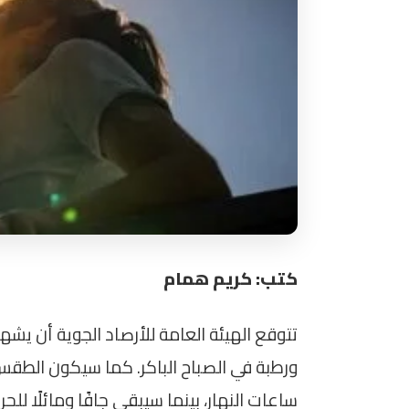
كتب: كريم همام
ورطبة في الصباح الباكر. كما سيكون الطقس ش
ساعات النهار، بينما سيبقى جافًا ومائلًا للحر