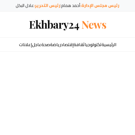
رئيس مجلس الإدارة:
أحمد همام
|
رئيس التحرير:
عادل البكل
Ekhbary24
News
الرئيسية
تكنولوجيا
ثقافة
إقتصاد
رياضة
صحة
عاجل
إعلانات