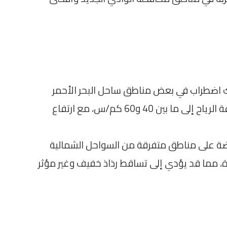
اك اضطراب في بعض مناطق ساحل البحر الأحمر
وخليجي السويس والعقبة، حيث ستصل سرعة الرياح إلى ما بين 40 و60 كم/س، مع ارتفاع
ة على مناطق متفرقة من السواحل الشمالية
ة، مما قد يؤدي إلى تساقط رذاذ خفيف وغير مؤثر