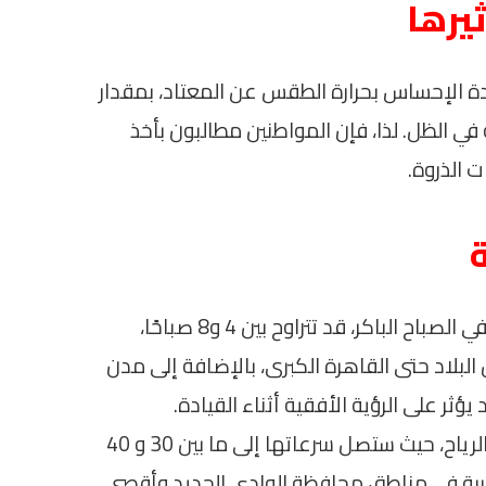
يرها
دة الإحساس بحرارة الطقس عن المعتاد، بمقدار
يم المسجلة في الظل. لذا، فإن المواطنين مطالبون بأخذ
 الذروة.
تشير التوقعات أيضًا إلى وجود شبورة مائية في الصباح الباكر، قد تتراوح بين 4 و8 صباحًا،
بلاد حتى القاهرة الكبرى، بالإضافة إلى مدن
ثر على الرؤية الأفقية أثناء القيادة.
كذلك، سيكون هناك نشاط نسبي في حركة الرياح، حيث ستصل سرعاتها إلى ما بين 30 و 40
تربة في مناطق محافظة الوادي الجديد وأقصى