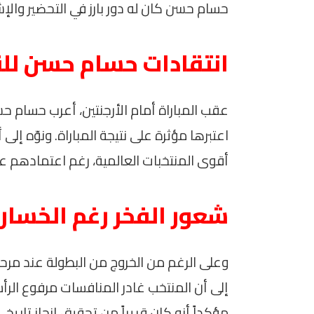
حسام حسن كان له دور بارز في التحضير والإ
انتقادات حسام حسن للق
عقب المباراة أمام الأرجنتين، أعرب حسام ح
اعتبرها مؤثرة على نتيجة المباراة. ونوّه إل
أقوى المنتخبات العالمية، رغم اعتمادهم ع
شعور الفخر رغم الخسار
إلى أن المنتخب غادر المنافسات مرفوع الرأس
مؤكداً أنه كان قريباً من تحقيق إنجاز تاريخي