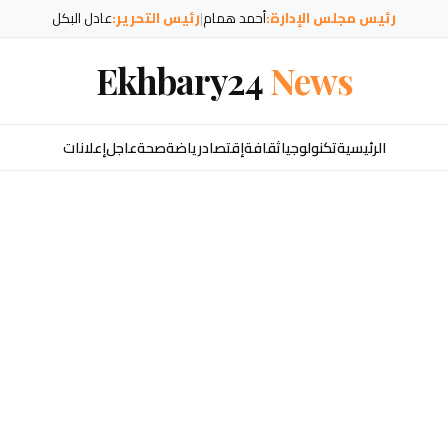
رئيس مجلس الإدارة:
أحمد همام
|
رئيس التحرير:
عادل البكل
Ekhbary24
News
الرئيسية
تكنولوجيا
ثقافة
إقتصاد
رياضة
صحة
عاجل
إعلانات