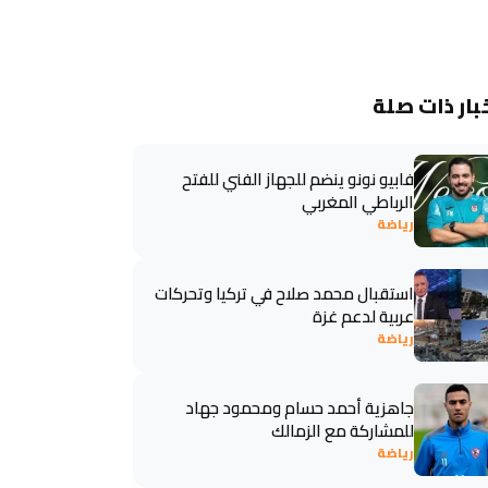
بار ذات صلة
فابيو نونو ينضم للجهاز الفني للفتح
الرباطي المغربي
رياضة
استقبال محمد صلاح في تركيا وتحركات
عربية لدعم غزة
رياضة
جاهزية أحمد حسام ومحمود جهاد
للمشاركة مع الزمالك
رياضة