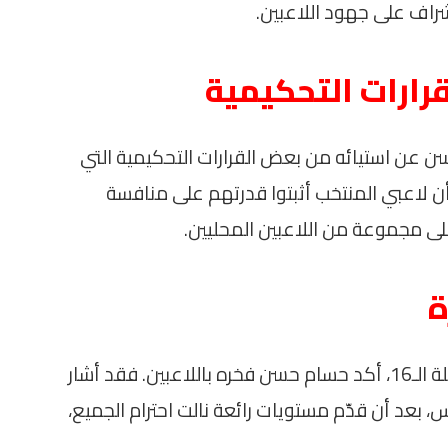
شراف على جهود اللاعبين.
رارات التحكيمية
سن عن استيائه من بعض القرارات التحكيمية التي
ى أن لاعبي المنتخب أثبتوا قدرتهم على منافسة
لى مجموعة من اللاعبين المحليين.
ة
وعلى الرغم من الخروج من البطولة عند مرحلة الـ16، أكد حسام حسن فخره باللاعبين. فقد أشار
، بعد أن قدّم مستويات رائعة نالت احترام الجميع،
.