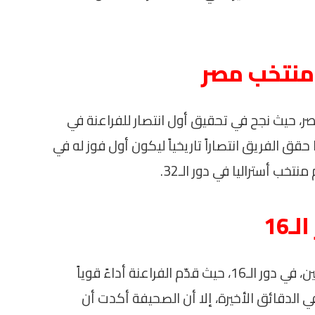
منتخب مصر
ر، حيث نجح في تحقيق أول انتصار للفراعنة في
ق الفريق انتصاراً تاريخياً ليكون أول فوز له في
تخب أستراليا في دور الـ32.
16
واجه منتخب مصر بطل العالم، منتخب الأرجنتين، في دور الـ16، حيث قدّم الفراعنة أداءً قوياً
زاً. رغم خسارتهم المباراة بنتيجة (3-2) في الدقائق الأخيرة، إلا أن الصحيفة أكدت أن