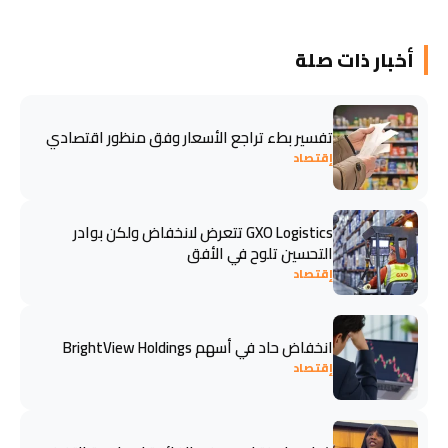
أخبار ذات صلة
تفسير بطء تراجع الأسعار وفق منظور اقتصادي
إقتصاد
GXO Logistics تتعرض لانخفاض ولكن بوادر
التحسين تلوح في الأفق
إقتصاد
انخفاض حاد في أسهم BrightView Holdings
إقتصاد