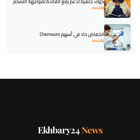
كوك: جاهزة لدعم رفع الفائدة لمواجهة التضخم
إقتصاد
انخفاض حاد في أسهم Chemours
إقتصاد
Ekhbary24
News