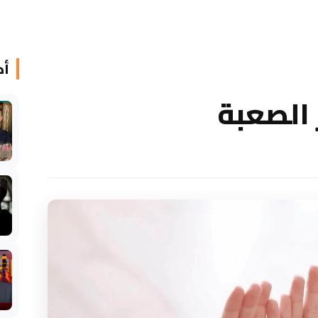
أخ
 الصعبة