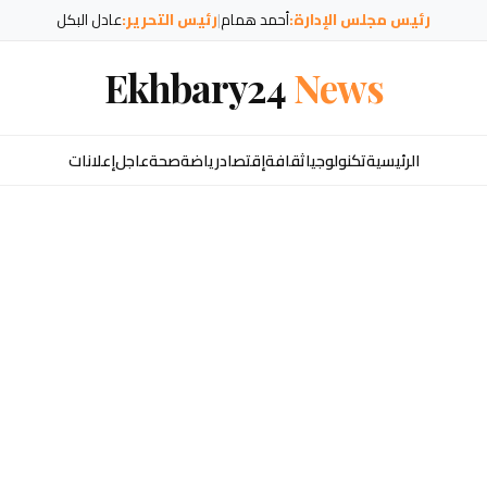
رئيس مجلس الإدارة:
أحمد همام
|
رئيس التحرير:
عادل البكل
Ekhbary24
News
الرئيسية
تكنولوجيا
ثقافة
إقتصاد
رياضة
صحة
عاجل
إعلانات