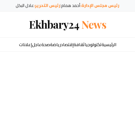
رئيس مجلس الإدارة:
أحمد همام
|
رئيس التحرير:
عادل البكل
Ekhbary24
News
الرئيسية
تكنولوجيا
ثقافة
إقتصاد
رياضة
صحة
عاجل
إعلانات