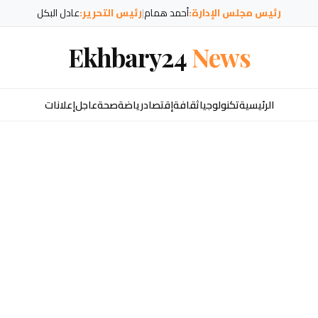
رئيس مجلس الإدارة:
أحمد همام
|
رئيس التحرير:
عادل البكل
Ekhbary24
News
الرئيسية
تكنولوجيا
ثقافة
إقتصاد
رياضة
صحة
عاجل
إعلانات