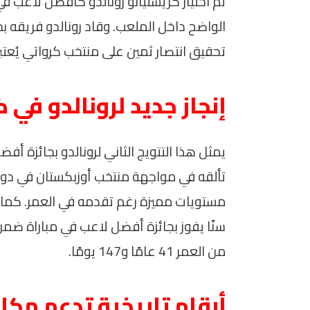
تم اختيار كريستيانو رونالدو كأفضل لاعب في ا
الواضح داخل الملعب. وقاد رونالدو فريقه بخ
تحقيق انتصار ثمين على منتخب كرواتي يُعتبر
إنجاز جديد لرونالدو في كأس
يمثل هذا التتويج الثاني لرونالدو بجائزة أف
تألقه في مواجهة منتخب أوزبكستان في دور
مستويات مميزة رغم تقدمه في العمر. كما أضا
سنًا يفوز بجائزة أفضل لاعب في مباراة ضمن 
من العمر 41 عامًا و147 يومًا.
أرقام تاريخية تدعم مكان