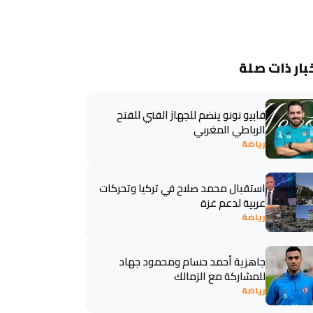
بار ذات صلة
فابيو نونو ينضم للجهاز الفني للفتح
الرباطي المغربي
رياضة
استقبال محمد صلاح في تركيا وتحركات
عربية لدعم غزة
رياضة
جاهزية أحمد حسام ومحمود جهاد
للمشاركة مع الزمالك
رياضة