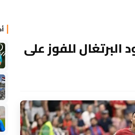
أخ
د البرتغال للفوز على