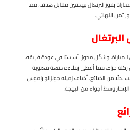
ة كأس العالم 2026. انتهت المباراة بفوز البرتغال بهدفين مقابل هدف، مما
ور ثمن النهائي.
البرتغال
ل المباراة، وشكّل محورًا أساسيًا في عودة فريقه.
ركلة جزاء، مما أعطى زملاءه دفعة معنوية
ب بدلًا من الضائع، أضاف زميله جونزالو راموس
الإنجاز وسط أجواء من البهجة.
ئع