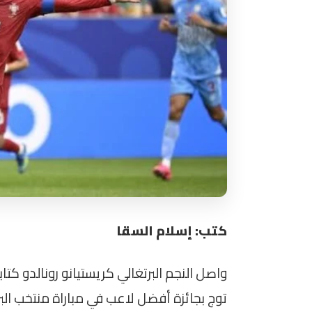
كتب: إسلام السقا
واصل النجم البرتغالي كريستيانو رونالدو كت
توج بجائزة أفضل لاعب في مباراة منتخب ال