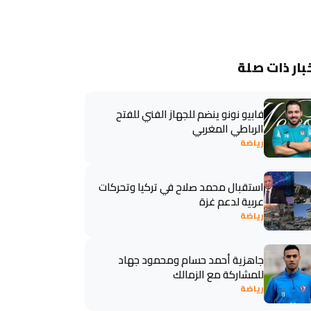
بار ذات صلة
فابيو نونو ينضم للجهاز الفني للفتح
الرباطي المغربي
رياضة
استقبال محمد صلاح في تركيا وتحركات
عربية لدعم غزة
رياضة
جاهزية أحمد حسام ومحمود جهاد
للمشاركة مع الزمالك
رياضة