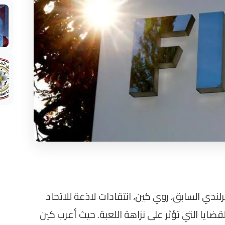
لندي السابق، روي كين، انتقادات لاذعة للاتحاد
 مشيرًا إلى بعض القضايا التي تؤثر على نزاهة اللعبة. حيث أعرب كين