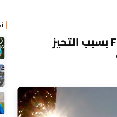
أخ
روي كين ينتقد FIFA بسبب التحيز