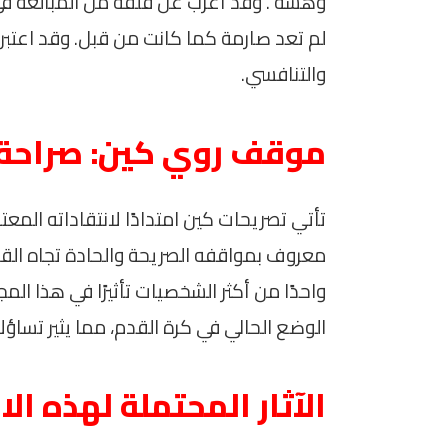
وهشة”. وقد أعرب عن قلقه من المبالغة في حم
لم تعد صارمة كما كانت من قبل. وقد اعتبر أ
والتنافسي.
موقف روي كين: صراحة ل
تأتي تصريحات كين امتدادًا لانتقاداته المعت
معروف بمواقفه الصريحة والحادة تجاه القضا
واحدًا من أكثر الشخصيات تأثيرًا في هذا ا
الوضع الحالي في كرة القدم، مما يثير تساؤ
الآثار المحتملة لهذه الا