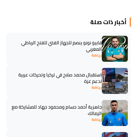
أخبار ذات صلة
فابيو نونو ينضم للجهاز الفني للفتح الرباطي
المغربي
رياضة
استقبال محمد صلاح في تركيا وتحركات عربية
لدعم غزة
رياضة
جاهزية أحمد حسام ومحمود جهاد للمشاركة مع
الزمالك
رياضة