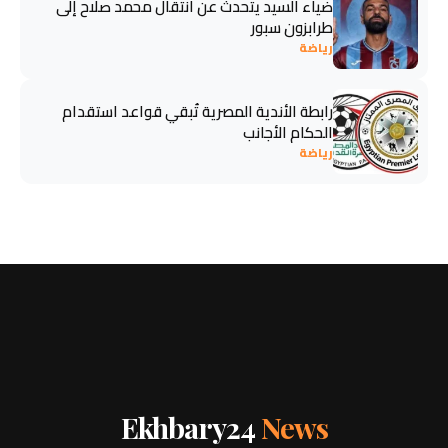
ضياء السيد يتحدث عن انتقال محمد صلاح إلى
طرابزون سبور
رياضة
رابطة الأندية المصرية تُبقي قواعد استقدام
الحكام الأجانب
رياضة
Ekhbary24
News