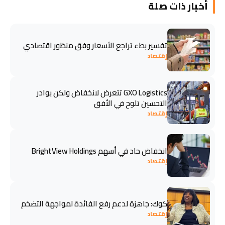
أخبار ذات صلة
تفسير بطء تراجع الأسعار وفق منظور اقتصادي
إقتصاد
GXO Logistics تتعرض لانخفاض ولكن بوادر
التحسين تلوح في الأفق
إقتصاد
انخفاض حاد في أسهم BrightView Holdings
إقتصاد
كوك: جاهزة لدعم رفع الفائدة لمواجهة التضخم
إقتصاد