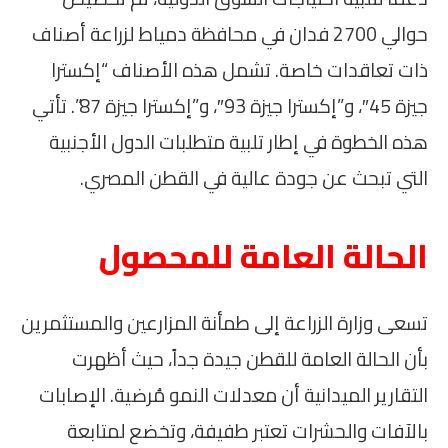
حوالي 2700 فدان في محافظة دمياط لزراعة أصناف
ذات تعاقدات خاصة. تشمل هذه الأصناف “إكسترا
جيزة 45″، و”إكسترا جيزة 93″، و”إكسترا جيزة 87”. تأتي
هذه الخطوة في إطار تلبية متطلبات الدول الأجنبية
التي تبحث عن جودة عالية في القطن المصري.
الحالة العامة للمحصول
تسعى وزارة الزراعة إلى طمأنة المزارعين والمستثمرين
بأن الحالة العامة للقطن جيدة جداً، حيث أظهرت
التقارير الميدانية أن معدلات النمو مُرضية. الإصابات
بالآفات والحشرات تعتبر طفيفة، وتخضع لمتابعة