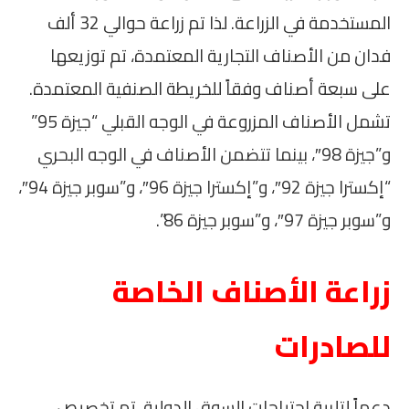
المستخدمة في الزراعة. لذا تم زراعة حوالي 32 ألف
فدان من الأصناف التجارية المعتمدة، تم توزيعها
على سبعة أصناف وفقاً للخريطة الصنفية المعتمدة.
تشمل الأصناف المزروعة في الوجه القبلي “جيزة 95”
و”جيزة 98″، بينما تتضمن الأصناف في الوجه البحري
“إكسترا جيزة 92″، و”إكسترا جيزة 96″، و”سوبر جيزة 94″،
و”سوبر جيزة 97″، و”سوبر جيزة 86”.
زراعة الأصناف الخاصة
للصادرات
دعماً لتلبية احتياجات السوق الدولية، تم تخصيص