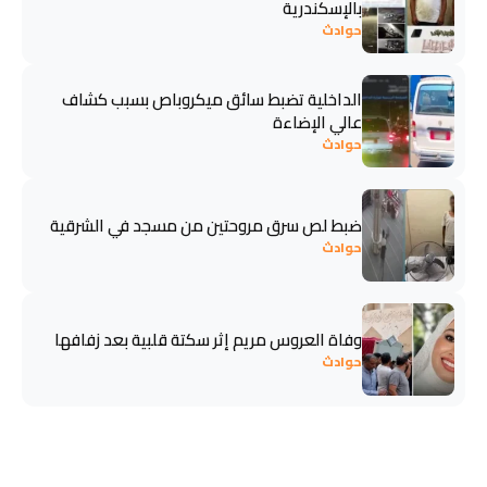
بالإسكندرية
حوادث
الداخلية تضبط سائق ميكروباص بسبب كشاف
عالي الإضاءة
حوادث
ضبط لص سرق مروحتين من مسجد في الشرقية
حوادث
وفاة العروس مريم إثر سكتة قلبية بعد زفافها
حوادث