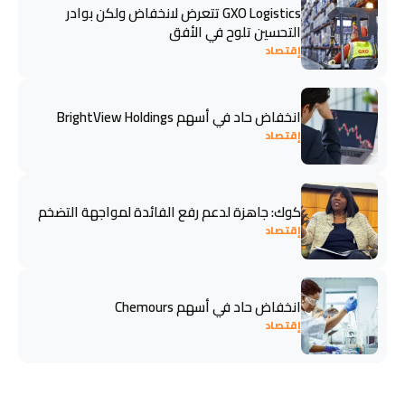
GXO Logistics تتعرض لانخفاض ولكن بوادر
التحسين تلوح في الأفق
إقتصاد
انخفاض حاد في أسهم BrightView Holdings
إقتصاد
كوك: جاهزة لدعم رفع الفائدة لمواجهة التضخم
إقتصاد
انخفاض حاد في أسهم Chemours
إقتصاد